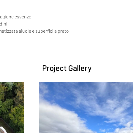
tagione essenze 
dini
atizzata aiuole e superfici a prato
Project Gallery