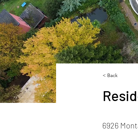
< Back
Resid
6926 Mont