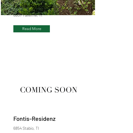
Faula-Residenz
6807 Taverne, TI
Read More
Fontis-Residenz
6854 Stabio, TI