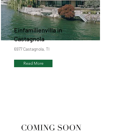
Einfamilienvilla in
Castagnola
6977 Castagnola, TI
Read More